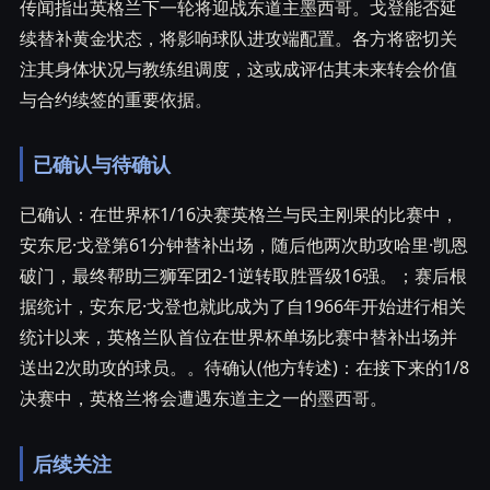
传闻指出英格兰下一轮将迎战东道主墨西哥。戈登能否延
续替补黄金状态，将影响球队进攻端配置。各方将密切关
注其身体状况与教练组调度，这或成评估其未来转会价值
与合约续签的重要依据。
已确认与待确认
已确认：在世界杯1/16决赛英格兰与民主刚果的比赛中，
安东尼·戈登第61分钟替补出场，随后他两次助攻哈里·凯恩
破门，最终帮助三狮军团2-1逆转取胜晋级16强。；赛后根
据统计，安东尼·戈登也就此成为了自1966年开始进行相关
统计以来，英格兰队首位在世界杯单场比赛中替补出场并
送出2次助攻的球员。。待确认(他方转述)：在接下来的1/8
决赛中，英格兰将会遭遇东道主之一的墨西哥。
后续关注