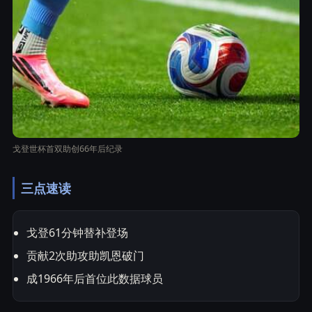
戈登世杯首双助创66年后纪录
三点速读
戈登61分钟替补登场
贡献2次助攻助凯恩破门
成1966年后首位此数据球员