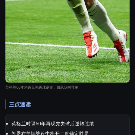
英格兰60年来首见先丢球逆转，凯恩双响救主
三点速读
英格兰时隔60年再现先失球后逆转胜绩
凯恩在关键战役中梅开二度锁定胜局