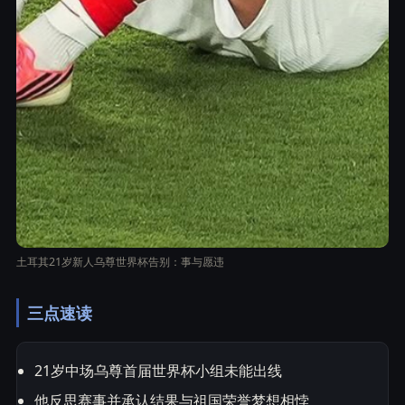
土耳其21岁新人乌尊世界杯告别：事与愿违
三点速读
21岁中场乌尊首届世界杯小组未能出线
他反思赛事并承认结果与祖国荣誉梦想相悖