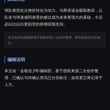
球队将把此次挫折转化为动力。乌尊承诺会吸取教训，让
队友与球迷感同身受的难过成为未来更强大的基础，今后
必以比以往更刻苦的拼搏回报支持。
本文由本站编辑部基于授权来源二次创作整理，事实依据见内文标
注。
编辑说明
本文由「金银伯 JYB 编辑部」基于授权来源二次创作整
理，已确认与待确认资讯已分别标注；如有更正将记录于
上方。