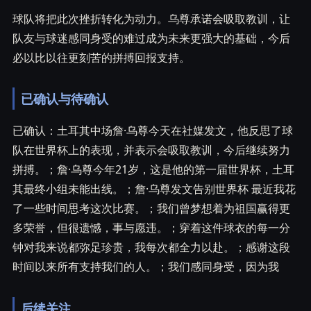
球队将把此次挫折转化为动力。乌尊承诺会吸取教训，让
队友与球迷感同身受的难过成为未来更强大的基础，今后
必以比以往更刻苦的拼搏回报支持。
已确认与待确认
已确认：土耳其中场詹·乌尊今天在社媒发文，他反思了球
队在世界杯上的表现，并表示会吸取教训，今后继续努力
拼搏。；詹·乌尊今年21岁，这是他的第一届世界杯，土耳
其最终小组未能出线。；詹·乌尊发文告别世界杯 最近我花
了一些时间思考这次比赛。；我们曾梦想着为祖国赢得更
多荣誉，但很遗憾，事与愿违。；穿着这件球衣的每一分
钟对我来说都弥足珍贵，我每次都全力以赴。；感谢这段
时间以来所有支持我们的人。；我们感同身受，因为我
后续关注