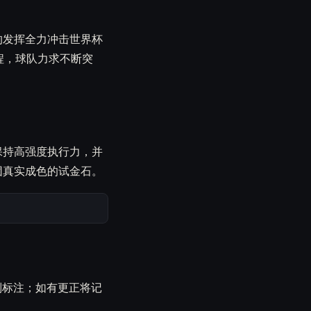
的发挥全力冲击世界杯
程，球队力求不断突
保持高强度执行力，并
团真实成色的试金石。
别标注；如有更正将记