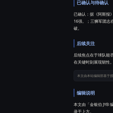
已确认与待确认
已确认：据《阿斯报
16强。；三狮军团
破。
后续关注
后续焦点在于球队能
在关键时刻展现韧性
本文由本站编辑部基于
编辑说明
本文由「金银伯 JY
录于上方。