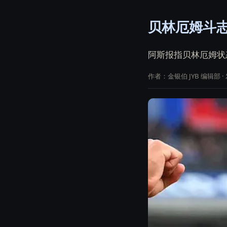
贝林厄姆斗志
阿斯报指贝林厄姆状
作者：金银伯 JYB 编辑部 · 发布