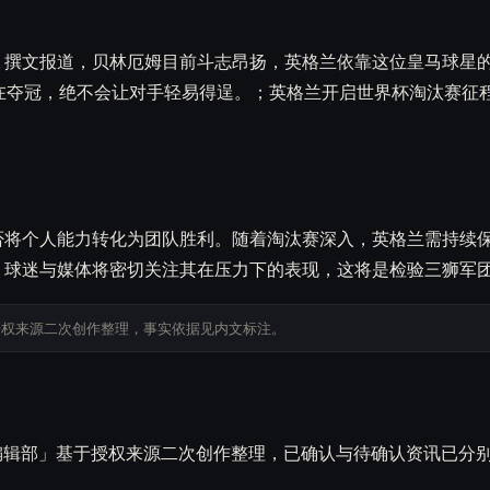
》撰文报道，贝林厄姆目前斗志昂扬，英格兰依靠这位皇马球星
志在夺冠，绝不会让对手轻易得逞。；英格兰开启世界杯淘汰赛征
否将个人能力转化为团队胜利。随着淘汰赛深入，英格兰需持续
。球迷与媒体将密切关注其在压力下的表现，这将是检验三狮军
授权来源二次创作整理，事实依据见内文标注。
B 编辑部」基于授权来源二次创作整理，已确认与待确认资讯已分