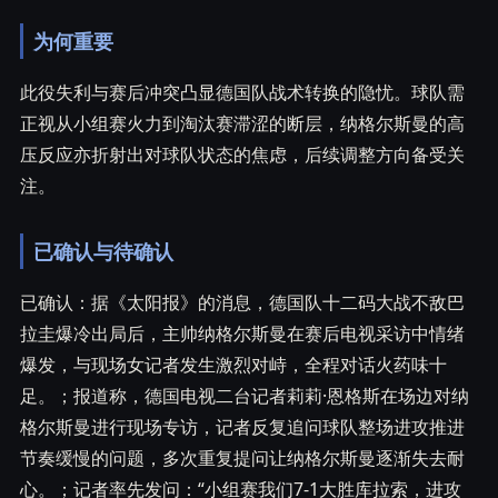
为何重要
此役失利与赛后冲突凸显德国队战术转换的隐忧。球队需
正视从小组赛火力到淘汰赛滞涩的断层，纳格尔斯曼的高
压反应亦折射出对球队状态的焦虑，后续调整方向备受关
注。
已确认与待确认
已确认：据《太阳报》的消息，德国队十二码大战不敌巴
拉圭爆冷出局后，主帅纳格尔斯曼在赛后电视采访中情绪
爆发，与现场女记者发生激烈对峙，全程对话火药味十
足。；报道称，德国电视二台记者莉莉·恩格斯在场边对纳
格尔斯曼进行现场专访，记者反复追问球队整场进攻推进
节奏缓慢的问题，多次重复提问让纳格尔斯曼逐渐失去耐
心。；记者率先发问：“小组赛我们7-1大胜库拉索，进攻