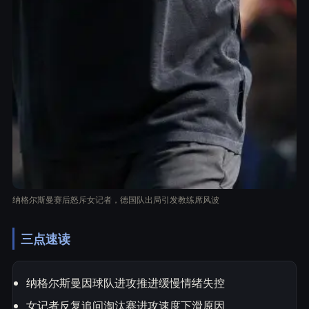
纳格尔斯曼赛后怒斥女记者，德国队出局引发教练席风波
三点速读
纳格尔斯曼因球队进攻推进缓慢情绪失控
女记者反复追问淘汰赛进攻速度下滑原因