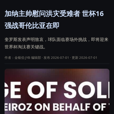
加纳主帅慰问洪灾受难者 世杯16
强战哥伦比亚在即
奎罗斯发表声明致哀，球队面临赛场外挑战，即将迎来
世界杯淘汰赛关键战。
作者：金银伯 JYB 编辑部 · 发布 2026-07-01 · 更新 2026-07-01