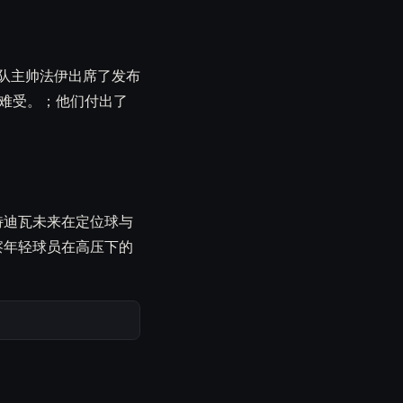
球队主帅法伊出席了发布
很难受。；他们付出了
特迪瓦未来在定位球与
察年轻球员在高压下的