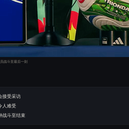
员战斗至最后一刻
会接受采访
令人难受
钟战斗至结束