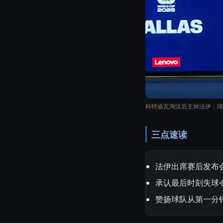
科特迪瓦淘汰后主帅法伊：球
三点速读
法伊出席赛后发布
承认最后时刻失球
赞扬球队从第一分