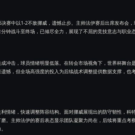
16决赛中以1-2不敌挪威，遗憾止步。主帅法伊赛后出席发布会
首分钟战斗至终场，已倾尽全力，展现了不屈的竞技意志与职业
造成冲击，球员情绪明显低落。在转会市场视角下，世界杯舞台
果遗憾，但全场高强度的投入为后续战术调整提供数据支撑，也
失利情绪，快速调整阵容结构。面对挪威展现出的防守韧性，科
打磨。主帅法伊的赛后表态显示团队凝聚力尚在，后续将重点考
力。