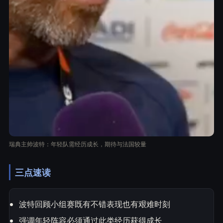
瑞典主帅波特：年轻队需经历成长，期待与法国较量
三点速读
波特回顾小组赛既有不错表现也有艰难时刻
强调年轻阵容必须通过此类经历获得成长