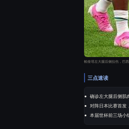
帕奎塔左大腿后侧拉伤，巴西
三点速读
确诊左大腿后侧肌
对阵日本比赛首发
本届世杯前三场小