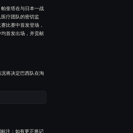
；帕奎塔在与日本一战
队医疗团队的密切监
汰赛比赛中首发登场，
中均首发出场，并贡献
情况将决定巴西队在淘
。
别标注；如有更正将记