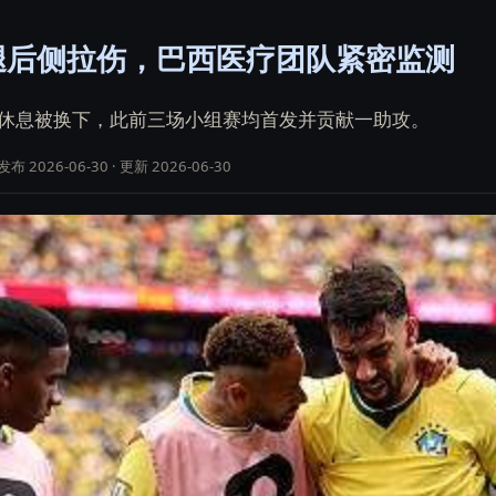
腿后侧拉伤，巴西医疗团队紧密监测
休息被换下，此前三场小组赛均首发并贡献一助攻。
 2026-06-30 · 更新 2026-06-30