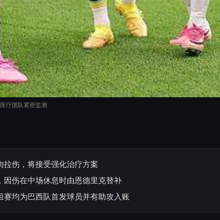
医疗团队紧密监测
肉拉伤，将接受强化治疗方案
，因伤在中场休息时由恩德里克替补
组赛均为巴西队首发球员并有助攻入账