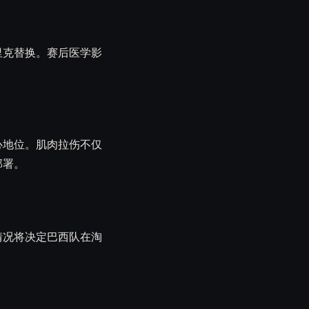
里克替换。赛后医学影
心地位。肌肉拉伤不仅
部署。
情况将决定巴西队在淘
。