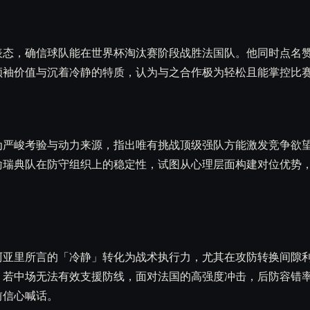
表态，确信球队能在世界杯淘汰赛阶段战胜法国队。他同时点名
领袖价值与沉着冷静的特质，认为与之合作极为轻松且能掌控比
为严峻考验与动力来源，指出唯有挑战顶级强队方能激发竞争欲
喻瑞典队在防守组织上的稳定性，试图从心理层面构建对位优势
阿亚里所言的「冷静」转化为战术执行力，尤其在攻防转换间隙
。若中场无法有效支援防线，面对法国的高强度冲击，后防容错
前信心喊话。