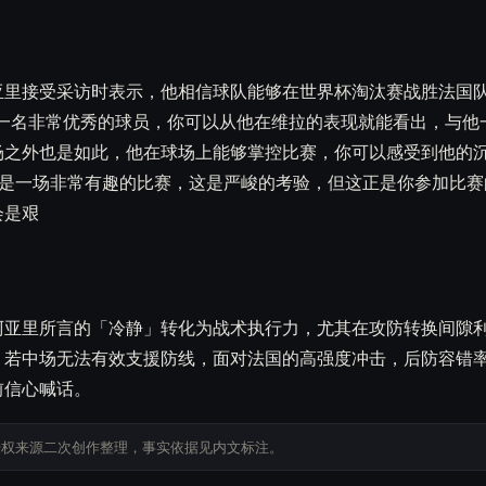
亚里接受采访时表示，他相信球队能够在世界杯淘汰赛战胜法国队
是一名非常优秀的球员，你可以从他在维拉的表现就能看出，与他
之外也是如此，他在球场上能够掌控比赛，你可以感受到他的沉
会是一场非常有趣的比赛，这是严峻的考验，但这正是你参加比
会是艰
阿亚里所言的「冷静」转化为战术执行力，尤其在攻防转换间隙
。若中场无法有效支援防线，面对法国的高强度冲击，后防容错
前信心喊话。
授权来源二次创作整理，事实依据见内文标注。