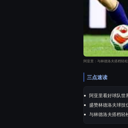
阿亚里：与林德洛夫搭档轻松
三点速读
阿亚里看好球队世
盛赞林德洛夫球技
与林德洛夫搭档轻