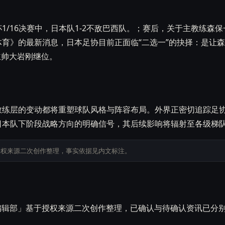
1/16决赛中，日本队1-2不敌巴西队。；赛后，关于主教练森
育》的最新消息，日本足协目前正面临“二选一”的抉择：是让
主帅大岩刚继位。
教练层的变动都将重塑球队风格与阵容布局。外界正密切追踪足
日本队下阶段战略方向的明确信号，其后续影响将辐射至各级梯
授权来源二次创作整理，事实依据见内文标注。
B 编辑部」基于授权来源二次创作整理，已确认与待确认资讯已分