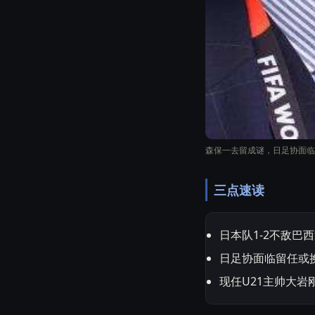
森保一去留成谜，日足协面临
三点速读
日本队1-2不敌巴
日足协面临留任或
现任U21主帅大岩