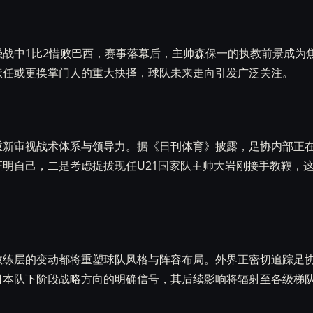
强战中1比2惜败巴西，赛事落幕后，主帅森保一的执教前景成为
续任或更换掌门人的重大抉择，球队未来走向引发广泛关注。
重新审视战术体系与领导力。据《日刊体育》披露，足协内部正
证明自己，二是考虑提拔现任U21国家队主帅大岩刚接手教鞭，
教练层的变动都将重塑球队风格与阵容布局。外界正密切追踪足
日本队下阶段战略方向的明确信号，其后续影响将辐射至各级梯