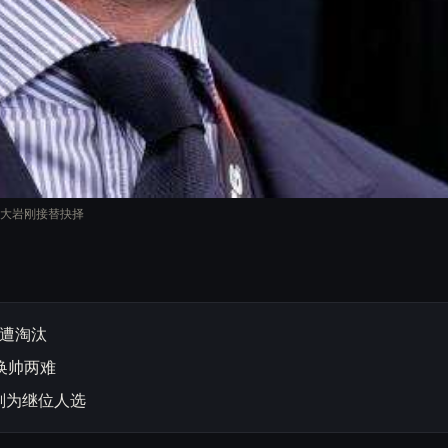
大岩刚接替抉择
西遭淘汰
换帅两难
刚为继位人选