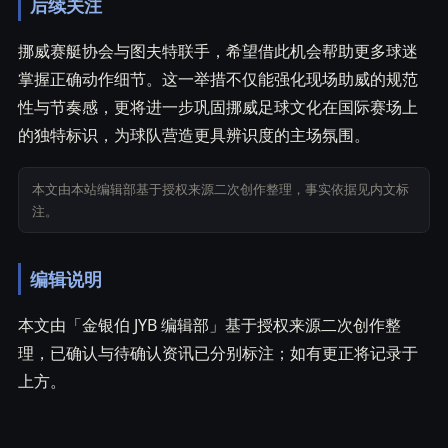
后续关注
挪威赛艇协会与图夫特联手，希望借此机会帮助更多球迷
掌握正确动作细节。这一举措不仅能强化现场助威的规范
性与节奏感，更将进一步巩固挪威足球文化在国际赛场上
的独特标识，为球队营造更具辨识度的主场氛围。
本文由本站编辑部基于授权来源二次创作整理，事实依据见内文标
注。
编辑说明
本文由「金银伯 JYB 编辑部」基于授权来源二次创作整
理，已确认与待确认资讯已分别标注；如有更正将记录于
上方。