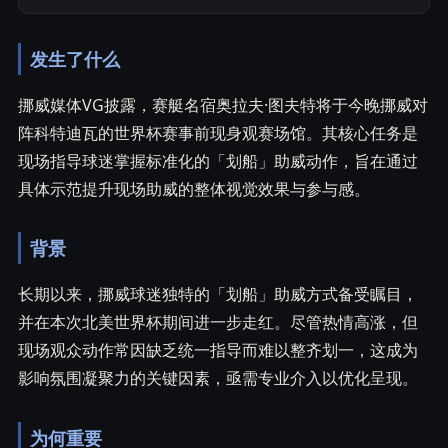
发生了什么
挪威媒体VG披露，赛艇名宿奥拉夫·图夫特将于今晚挪威对
阵科特迪瓦的世界杯赛事前现身观赛场馆。其核心任务是
现场指导球迷掌握标准化的「划船」助威动作，旨在通过
具体示范提升现场助威的整体视觉效果与参与感。
背景
长期以来，挪威球迷独特的「划船」助威方式备受瞩目，
并在本次北美世界杯期间进一步走红。尽管热情高涨，但
现场观众动作常因缺乏统一指导而难以整齐划一，这成为
影响氛围凝聚力的关键因素，亟需专业介入以优化呈现。
为何重要