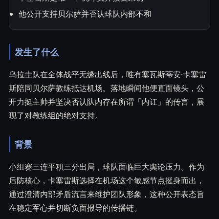
他公开支持贝尔萨并否认球队内部不和
发生了什么
乌拉圭队在全体战平无缘出线后，唯有塞瓦斯蒂安·卡塞雷
斯陪同贝尔萨教练抵达机场。落地瞬间他便直面镜头，公
开力挺主帅并坚决否认队内存在所谓「内讧」的传言，展
现了对教练组的绝对支持。
背景
小组赛三连平积三分出局，球队面临巨大舆论压力。作为
后防核心，卡塞雷斯选择在机场这个敏感节点挺身而出，
通过澄清内部矛盾流言来维护团队形象，这种公开表态旨
在稳定军心并切断负面报导的传播链。