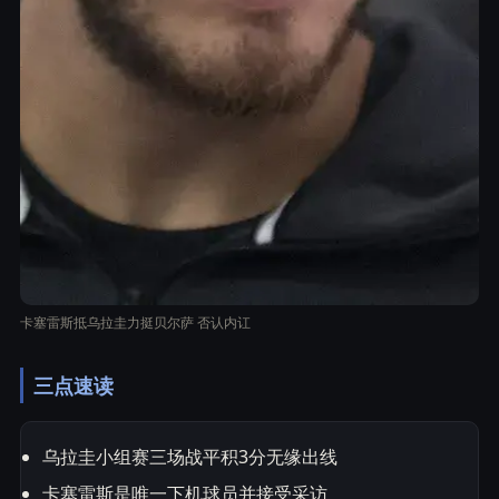
卡塞雷斯抵乌拉圭力挺贝尔萨 否认内讧
三点速读
乌拉圭小组赛三场战平积3分无缘出线
卡塞雷斯是唯一下机球员并接受采访