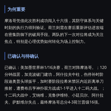
为何重要
摩洛哥凭借此次胜利成功闯入十六强，其防守体系与关键
时刻的执行力得到验证。荷兰则需在赛后重新评估进攻端
在密集防御下的破局手段。两队的下一次对位将成为关注
焦点，特别是心理优势如何转化为场上控制力。
已确认与待确认
已确认：美加墨世界杯1/16决赛，荷兰对阵摩洛哥。；120
分钟战罢，加克波破门建功，阿什拉夫中柱，伤停补时阶
段迪奥普头球扳平，加时赛阶段拉希米禁区内近距离单刀
推射，遭费布吕亨神扑双方战成1-1平进入十二码大战。；
十二码大战中，艾纳维，克鲁伊维特、小廷贝尔、阿什拉
夫、萨默维尔失点，最终摩洛哥总分4-3荷兰晋级16强。