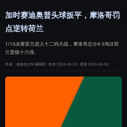
加时赛迪奥普头球扳平，摩洛哥罚
点逆转荷兰
1/16决赛双方进入十二码大战，摩洛哥总分4-3淘汰荷
兰晋级十六强。
作者：金银伯 JYB 编辑部 · 发布 2026-06-30 · 更新 2026-06-30