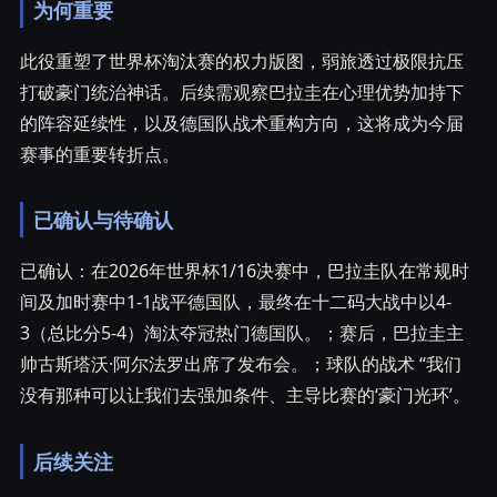
为何重要
此役重塑了世界杯淘汰赛的权力版图，弱旅透过极限抗压
打破豪门统治神话。后续需观察巴拉圭在心理优势加持下
的阵容延续性，以及德国队战术重构方向，这将成为今届
赛事的重要转折点。
已确认与待确认
已确认：在2026年世界杯1/16决赛中，巴拉圭队在常规时
间及加时赛中1-1战平德国队，最终在十二码大战中以4-
3（总比分5-4）淘汰夺冠热门德国队。；赛后，巴拉圭主
帅古斯塔沃·阿尔法罗出席了发布会。；球队的战术 “我们
没有那种可以让我们去强加条件、主导比赛的‘豪门光环’。
后续关注