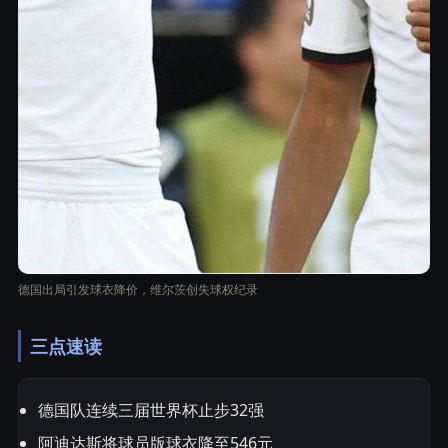
德国出局引发球衣降价，维尔茨创失球权纪录
三点速读
德国队连续三届世界杯止步32强
阿迪达斯将球员版球衣降至546元