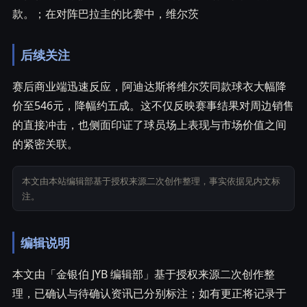
款。；在对阵巴拉圭的比赛中，维尔茨
后续关注
赛后商业端迅速反应，阿迪达斯将维尔茨同款球衣大幅降
价至546元，降幅约五成。这不仅反映赛事结果对周边销售
的直接冲击，也侧面印证了球员场上表现与市场价值之间
的紧密关联。
本文由本站编辑部基于授权来源二次创作整理，事实依据见内文标
注。
编辑说明
本文由「金银伯 JYB 编辑部」基于授权来源二次创作整
理，已确认与待确认资讯已分别标注；如有更正将记录于