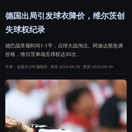
德国出局引发球衣降价，维尔茨创
失球权纪录
德巴战常规时间1-1平，点球大战淘汰。阿迪达斯急调
价格，维尔茨单场丢球权达30次。
作者：金银伯 JYB 编辑部 · 发布 2026-06-30 · 更新 2026-06-30