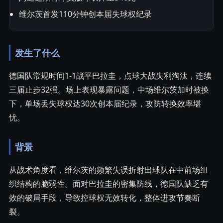
维尔茨首发110分钟创本届失球权纪录
发生了什么
德国队常规时间1-1战平巴拉圭，点球大战失利淘汰，连续
三届止步32强。场上表现暴露问题，中场维尔茨加时被换
下，单场丢失球权达30次创本届纪录，攻防转换效率堪
忧。
背景
从战术角度看，维尔茨的频繁失误折射出球队在中前场组
织结构的脆弱性。面对巴拉圭的密集防线，德国队缺乏有
效的破局手段，导致控球权无效转化，整体进攻节奏断
裂。