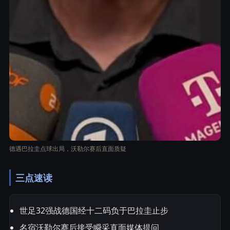
德遇巴拉圭点球出局，沃勒尔赛后直面质疑
三点速读
世足32强战德国经十二码负于巴拉圭止步
名宿沃勒尔赛后接受瞬采直面媒体提问