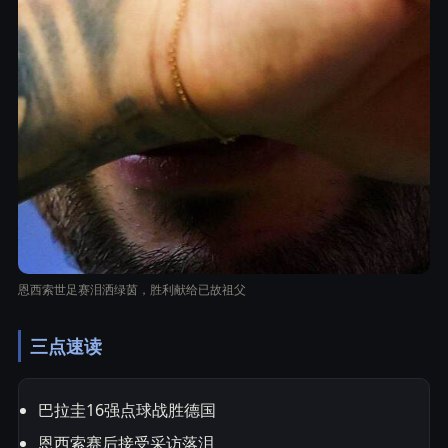
恩西索世足赛泪洒绿茵，胜利献给已故祖父
三点速读
巴拉圭16强点球战胜德国
恩西索赛后接受采访落泪