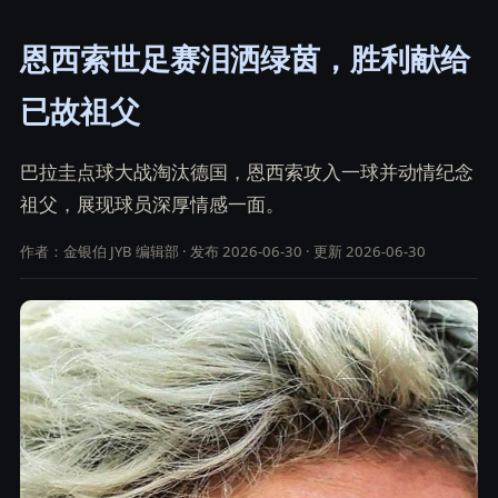
恩西索世足赛泪洒绿茵，胜利献给
已故祖父
巴拉圭点球大战淘汰德国，恩西索攻入一球并动情纪念
祖父，展现球员深厚情感一面。
作者：金银伯 JYB 编辑部 · 发布 2026-06-30 · 更新 2026-06-30