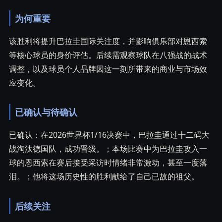
为何重要
该胜利将提升巴拉圭国际关注度，并影响俱乐部对恩西索
等核心球员的身价评估。后续需观察球队在八强战的战术
调整，以及球员个人品牌因这一刻所带来的商业与市场效
应变化。
已确认与待确认
已确认：在2026世界杯1/16决赛中，巴拉圭通过十二码大
战淘汰德国队，成功晋级。；本场比赛中为巴拉圭攻入一
球的恩西索在赛后接受采访时情绪非常激动，甚至一度落
泪。；他将这场历史性的胜利献给了自己已故的祖父。
后续关注