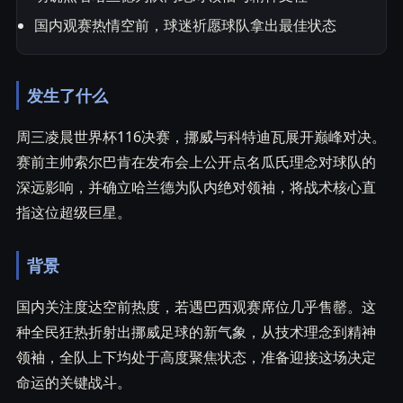
国内观赛热情空前，球迷祈愿球队拿出最佳状态
发生了什么
周三凌晨世界杯116决赛，挪威与科特迪瓦展开巅峰对决。
赛前主帅索尔巴肯在发布会上公开点名瓜氏理念对球队的
深远影响，并确立哈兰德为队内绝对领袖，将战术核心直
指这位超级巨星。
背景
国内关注度达空前热度，若遇巴西观赛席位几乎售罄。这
种全民狂热折射出挪威足球的新气象，从技术理念到精神
领袖，全队上下均处于高度聚焦状态，准备迎接这场决定
命运的关键战斗。