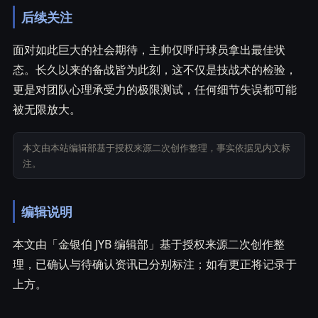
后续关注
面对如此巨大的社会期待，主帅仅呼吁球员拿出最佳状
态。长久以来的备战皆为此刻，这不仅是技战术的检验，
更是对团队心理承受力的极限测试，任何细节失误都可能
被无限放大。
本文由本站编辑部基于授权来源二次创作整理，事实依据见内文标
注。
编辑说明
本文由「金银伯 JYB 编辑部」基于授权来源二次创作整
理，已确认与待确认资讯已分别标注；如有更正将记录于
上方。