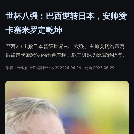
世杯八强：巴西逆转日本，安帅赞
卡塞米罗定乾坤
巴西2-1击败日本晋级世界杯十六强。主帅安切洛蒂赛
后肯定卡塞米罗的出色表现，称其进球为比赛转折点。
作者：金银伯 JYB 编辑部 · 发布 2026-06-29 · 更新 2026-06-29