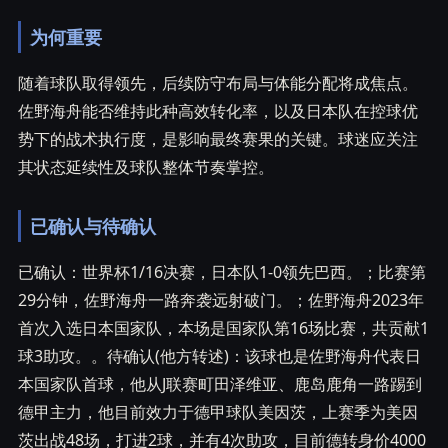
为何重要
随着球队取得领先，后续防守布局与体能分配将成焦点。
佐野海舟能否维持此种高效转化率，以及日本队在控球优
势下的战术执行度，是影响最终赛果的关键。球迷应关注
其状态延续性及球队整体节奏掌控。
已确认与待确认
已确认：世界杯1/16决赛，日本队1-0领先巴西。；比赛第
29分钟，佐野海舟一路奔袭远射破门。；佐野海舟2023年
首次入选日本国家队，本场是国家队第16场比赛，共贡献1
球3助攻。。待确认(他方转述)：该球也是佐野海舟代表日
本国家队首球，他从J联赛町田泽维亚、鹿岛鹿角一路踢到
德甲主力，他目前效力于德甲球队美因茨，上赛季为美因
茨出战48场，打进2球，并有4次助攻，目前德转身价4000