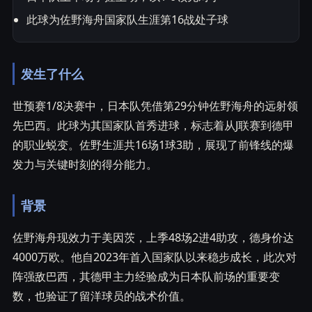
此球为佐野海舟国家队生涯第16战处子球
发生了什么
世预赛1/8决赛中，日本队凭借第29分钟佐野海舟的远射领
先巴西。此球为其国家队首秀进球，标志着从J联赛到德甲
的职业蜕变。佐野生涯共16场1球3助，展现了前锋线的爆
发力与关键时刻的得分能力。
背景
佐野海舟现效力于美因茨，上季48场2进4助攻，德身价达
4000万欧。他自2023年首入国家队以来稳步成长，此次对
阵强敌巴西，其德甲主力经验成为日本队前场的重要变
数，也验证了留洋球员的战术价值。