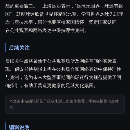
貌的重要窗口。；上海足协表示，“足球无国界，球迷有祖
国”，鼓励球迷欣赏世界杯精彩比赛、学习世界足球先进理
念与竞技水平，同时也要厚植家国情怀、坚定国家认同，
在公共观赛和网络表达中保持理性克制。
后续关注
后续关注点将聚焦于公共观赛场所及网络空间的实际表
现。倡议书特别指出需在公共场合和网络表达中保持理性
与克制，这为未来大型赛事期间的球迷行为规范提供了明
确指引，有助于营造更健康的足球文化氛围。
本文由本站编辑部基于授权来源二次创作整理，事实依据见内文标
注。
编辑说明