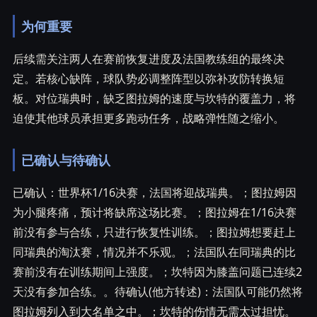
为何重要
后续需关注两人在赛前恢复进度及法国教练组的最终决
定。若核心缺阵，球队势必调整阵型以弥补攻防转换短
板。对位瑞典时，缺乏图拉姆的速度与坎特的覆盖力，将
迫使其他球员承担更多跑动任务，战略弹性随之缩小。
已确认与待确认
已确认：世界杯1/16决赛，法国将迎战瑞典。；图拉姆因
为小腿疼痛，预计将缺席这场比赛。；图拉姆在1/16决赛
前没有参与合练，只进行恢复性训练。；图拉姆想要赶上
同瑞典的淘汰赛，情况并不乐观。；法国队在同瑞典的比
赛前没有在训练期间上强度。；坎特因为膝盖问题已连续2
天没有参加合练。。待确认(他方转述)：法国队可能仍然将
图拉姆列入到大名单之中。；坎特的伤情无需太过担忧。