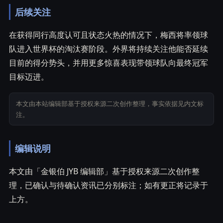
后续关注
在获得同行高度认可且状态火热的情况下，梅西将率领球
队进入世界杯的淘汰赛阶段。外界将持续关注他能否延续
目前的得分势头，并用更多惊喜表现带领球队向最终冠军
目标迈进。
本文由本站编辑部基于授权来源二次创作整理，事实依据见内文标
注。
编辑说明
本文由「金银伯 JYB 编辑部」基于授权来源二次创作整
理，已确认与待确认资讯已分别标注；如有更正将记录于
上方。