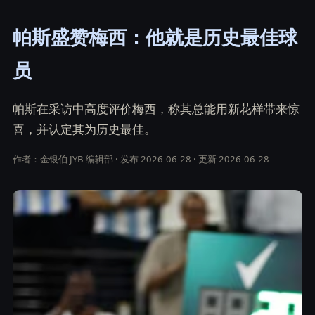
帕斯盛赞梅西：他就是历史最佳球
员
帕斯在采访中高度评价梅西，称其总能用新花样带来惊
喜，并认定其为历史最佳。
作者：金银伯 JYB 编辑部 · 发布 2026-06-28 · 更新 2026-06-28