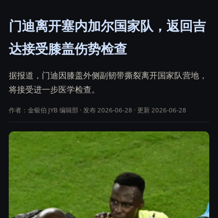
门迪离开塞内加尔国家队，返回吉
达接受膝盖伤势检查
据报道，门迪因膝盖外侧副韧带撕裂离开国家队营地，
将接受进一步医学检查。
作者：金银伯 JYB 编辑部 · 发布 2026-06-28 · 更新 2026-06-28