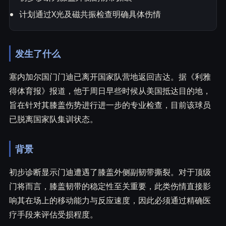
计划通过X光及磁共振检查明确具体伤情
发生了什么
塞内加尔国门门迪已离开国家队营地返回吉达。据《利雅
得体育报》报道，他于周日早些时候从美国抵达目的地，
旨在针对其膝盖伤势进行进一步的专业检查，目前该球员
已脱离国家队集训状态。
背景
初步诊断显示门迪遭遇了膝盖外侧副韧带撕裂。对于顶级
门将而言，膝盖韧带的稳定性至关重要，此类伤情直接影
响其在场上的移动能力与反应速度，因此必须通过精确医
疗手段来评估受损程度。