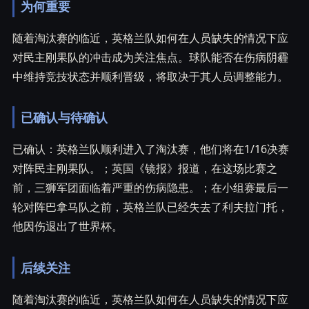
为何重要
随着淘汰赛的临近，英格兰队如何在人员缺失的情况下应
对民主刚果队的冲击成为关注焦点。球队能否在伤病阴霾
中维持竞技状态并顺利晋级，将取决于其人员调整能力。
已确认与待确认
已确认：英格兰队顺利进入了淘汰赛，他们将在1/16决赛
对阵民主刚果队。；英国《镜报》报道，在这场比赛之
前，三狮军团面临着严重的伤病隐患。；在小组赛最后一
轮对阵巴拿马队之前，英格兰队已经失去了利夫拉门托，
他因伤退出了世界杯。
后续关注
随着淘汰赛的临近，英格兰队如何在人员缺失的情况下应