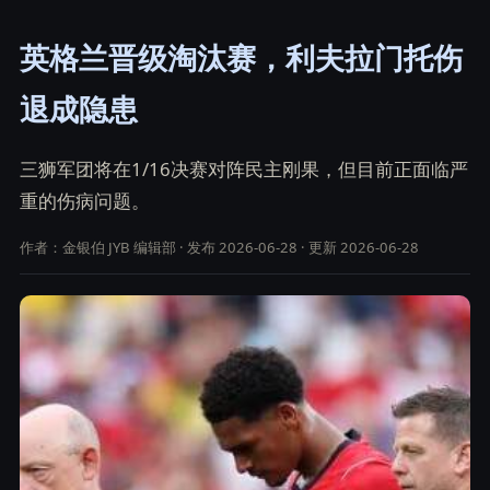
英格兰晋级淘汰赛，利夫拉门托伤
退成隐患
三狮军团将在1/16决赛对阵民主刚果，但目前正面临严
重的伤病问题。
作者：金银伯 JYB 编辑部 · 发布 2026-06-28 · 更新 2026-06-28