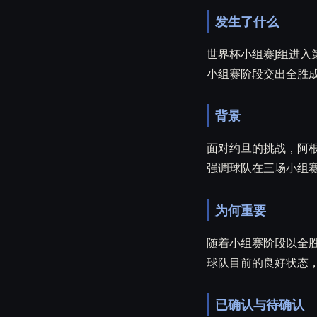
发生了什么
世界杯小组赛J组进入
小组赛阶段交出全胜
背景
面对约旦的挑战，阿
强调球队在三场小组
为何重要
随着小组赛阶段以全
球队目前的良好状态
已确认与待确认