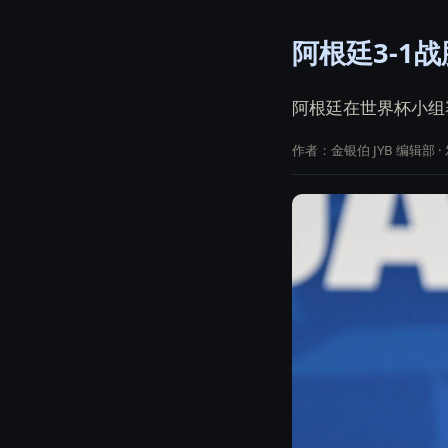
阿根廷3-1
阿根廷在世界杯小组
作者：金银伯 JYB 编辑部 · 发布