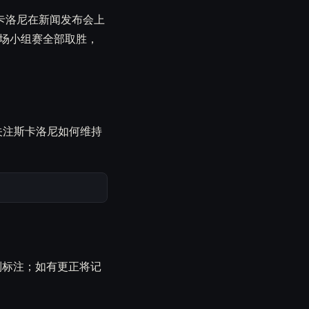
斯卡洛尼在新闻发布会上
三场小组赛全部取胜，
关注斯卡洛尼如何维持
别标注；如有更正将记