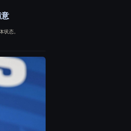
满意
体状态。