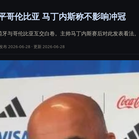
战平哥伦比亚 马丁内斯称不影响冲冠
萄牙与哥伦比亚互交白卷。主帅马丁内斯赛后对此发表看法
 2026-06-28 · 更新 2026-06-28