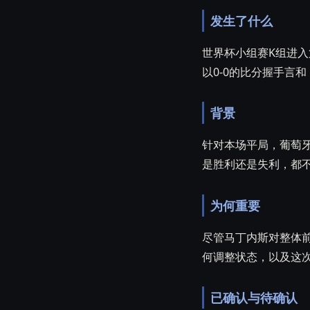
发生了什么
世界杯小组赛K组进入
以0-0的比分握手言
背景
针对本场平局，葡萄
是胜利还是失利，都
为何重要
尽管马丁内斯对整体
何调整状态，以及这
已确认与待确认