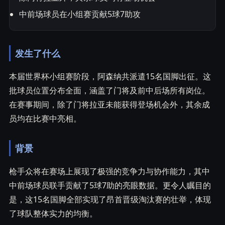
中前场球员在小组赛贡献5球7助攻
发生了什么
本届世界杯小组赛阶段，阿森纳共派遣15名国脚出征。这
批球员位置分布全面，涵盖了门将及前中后场所有岗位。
在赛事期间，除了门将拉亚未能获得登场机会外，其余成
员均在比赛中亮相。
背景
枪手众将在赛场上展现了极强的竞争力与协作能力，其中
中前场球员联手贡献了5球7助的亮眼数据。更令人瞩目的
是，这15名国脚全部实现了昂首晋级淘汰赛的壮举，体现
了球队整体实力的均衡。