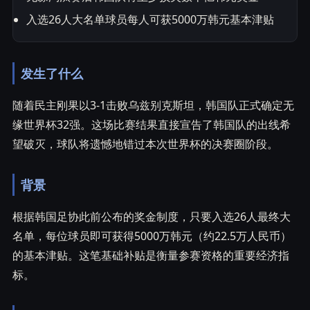
入选26人大名单球员每人可获5000万韩元基本津贴
发生了什么
随着民主刚果以3-1击败乌兹别克斯坦，韩国队正式确定无
缘世界杯32强。这场比赛结果直接宣告了韩国队的出线希
望破灭，球队将遗憾地错过本次世界杯的决赛圈阶段。
背景
根据韩国足协此前公布的奖金制度，只要入选26人最终大
名单，每位球员即可获得5000万韩元（约22.5万人民币）
的基本津贴。这笔基础补贴是衡量参赛资格的重要经济指
标。