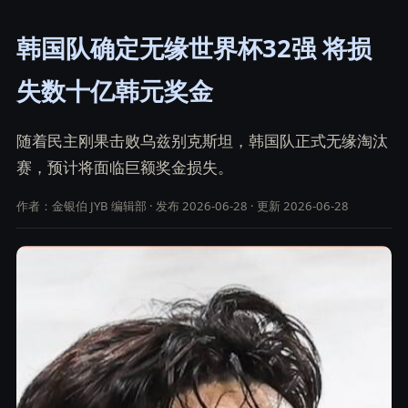
韩国队确定无缘世界杯32强 将损
失数十亿韩元奖金
随着民主刚果击败乌兹别克斯坦，韩国队正式无缘淘汰
赛，预计将面临巨额奖金损失。
作者：金银伯 JYB 编辑部 · 发布 2026-06-28 · 更新 2026-06-28