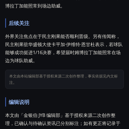
博拉丁加能照常到场边助威。
后续关注
外界关注焦点在于民主刚果能否顺利晋级。另有传闻称，
民主刚果驻华盛顿大使卡平加·伊维特·恩甘杜表示，若球队
能够成功挺进1/16决赛，希望届时姆博拉丁加能照常在场
边为球队助威。
本文由本站编辑部基于授权来源二次创作整理，事实依据见内文标
注。
编辑说明
本文由「金银伯 JYB 编辑部」基于授权来源二次创作整
理，已确认与待确认资讯已分别标注；如有更正将记录于