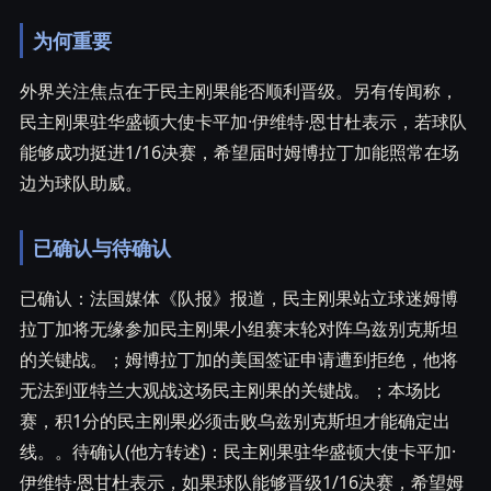
为何重要
外界关注焦点在于民主刚果能否顺利晋级。另有传闻称，
民主刚果驻华盛顿大使卡平加·伊维特·恩甘杜表示，若球队
能够成功挺进1/16决赛，希望届时姆博拉丁加能照常在场
边为球队助威。
已确认与待确认
已确认：法国媒体《队报》报道，民主刚果站立球迷姆博
拉丁加将无缘参加民主刚果小组赛末轮对阵乌兹别克斯坦
的关键战。；姆博拉丁加的美国签证申请遭到拒绝，他将
无法到亚特兰大观战这场民主刚果的关键战。；本场比
赛，积1分的民主刚果必须击败乌兹别克斯坦才能确定出
线。。待确认(他方转述)：民主刚果驻华盛顿大使卡平加·
伊维特·恩甘杜表示，如果球队能够晋级1/16决赛，希望姆