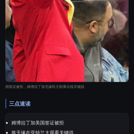
因签证被拒，姆博拉丁加无缘民主刚果出线关键战
三点速读
姆博拉丁加美国签证被拒
将无缘在亚特兰大观看关键战