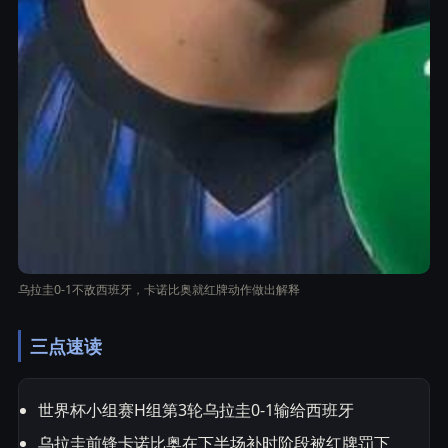
乌拉圭0-1不敌西班牙，卡诺比奥就红牌动作做出解释
三点速读
世界杯小组赛H组第3轮乌拉圭0-1输给西班牙
乌拉圭前锋卡诺比奥在下半场补时阶段被红牌罚下