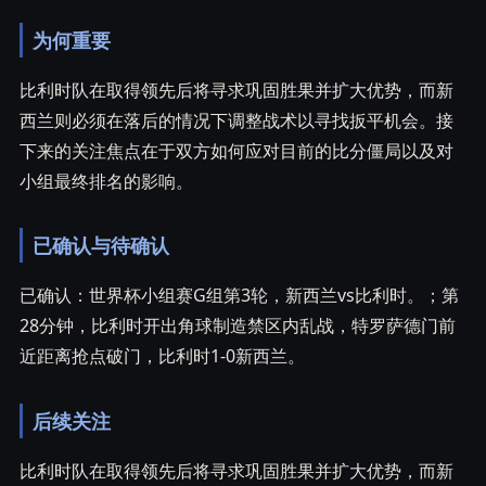
为何重要
比利时队在取得领先后将寻求巩固胜果并扩大优势，而新
西兰则必须在落后的情况下调整战术以寻找扳平机会。接
下来的关注焦点在于双方如何应对目前的比分僵局以及对
小组最终排名的影响。
已确认与待确认
已确认：世界杯小组赛G组第3轮，新西兰vs比利时。；第
28分钟，比利时开出角球制造禁区内乱战，特罗萨德门前
近距离抢点破门，比利时1-0新西兰。
后续关注
比利时队在取得领先后将寻求巩固胜果并扩大优势，而新