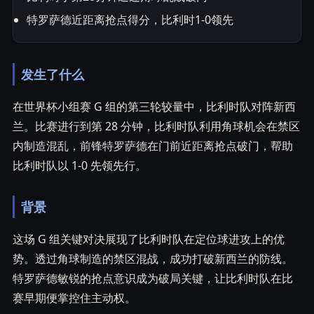
特罗萨德近距离抢点得分，比利时1-0领先
发生了什么
在世界杯小组赛 G 组的第三轮较量中，比利时队对阵新西
兰。比赛进行到第 28 分钟，比利时队利用角球机会在禁区
内制造混乱，前锋特罗萨德在门前近距离抢点破门，帮助
比利时队以 1-0 先领先行。
背景
这场 G 组关键对决展现了比利时队在定位球进攻上的优
势。透过角球制造的禁区混战，成功打破新西兰的防线。
特罗萨德敏锐的抢点意识成为破局关键，让比利时队在比
赛早期便掌控住主动权。