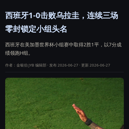
西班牙1-0击败乌拉圭，连续三场
零封锁定小组头名
西班牙在美加墨世界杯小组赛中取得2胜1平，以7分成
绩领跑H组。
作者：金银伯 JYB 编辑部 · 发布 2026-06-27 · 更新 2026-06-27