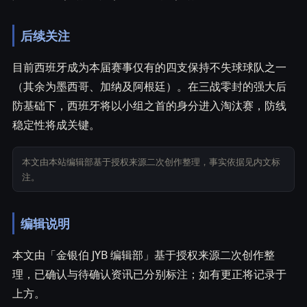
后续关注
目前西班牙成为本届赛事仅有的四支保持不失球球队之一
（其余为墨西哥、加纳及阿根廷）。在三战零封的强大后
防基础下，西班牙将以小组之首的身分进入淘汰赛，防线
稳定性将成关键。
本文由本站编辑部基于授权来源二次创作整理，事实依据见内文标
注。
编辑说明
本文由「金银伯 JYB 编辑部」基于授权来源二次创作整
理，已确认与待确认资讯已分别标注；如有更正将记录于
上方。