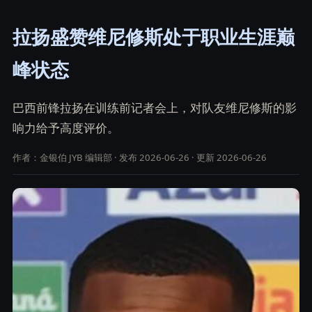
拉扬盛赞维尼修斯处于职业生涯巅
峰状态
巴西前锋拉扬在训练前记者会上，对队友维尼修斯的影
响力给予高度评价。
作者：金银伯 JYB 编辑部 · 发布 2026-06-26 · 更新 2026-06-26