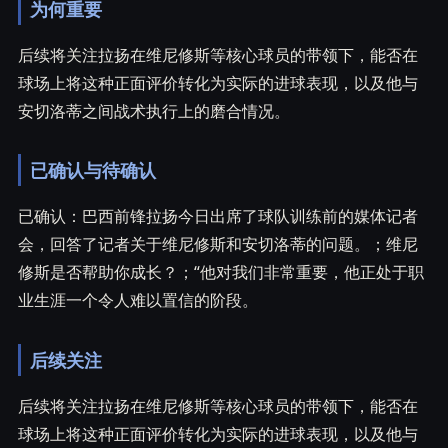
为何重要
后续将关注拉扬在维尼修斯等核心球员的带领下，能否在
球场上将这种正面评价转化为实际的进球表现，以及他与
安切洛蒂之间战术执行上的磨合情况。
已确认与待确认
已确认：巴西前锋拉扬今日出席了球队训练前的媒体记者
会，回答了记者关于维尼修斯和安切洛蒂的问题。；维尼
修斯是否帮助你成长？；“他对我们非常重要，他正处于职
业生涯一个令人难以置信的阶段。
后续关注
后续将关注拉扬在维尼修斯等核心球员的带领下，能否在
球场上将这种正面评价转化为实际的进球表现，以及他与