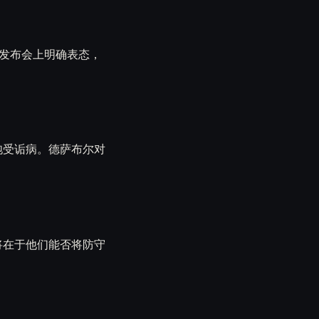
发布会上明确表态，
饱受诟病。德萨布尔对
将在于他们能否将防守