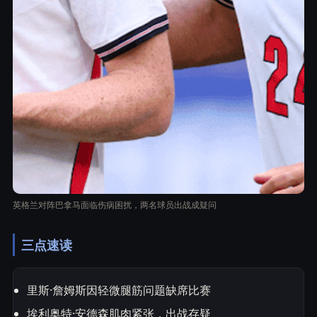
英格兰对阵巴拿马面临伤病困扰，两名球员出战成疑问
三点速读
里斯·詹姆斯因轻微腿筋问题缺席比赛
埃利奥特·安德森肌肉紧张，出战存疑