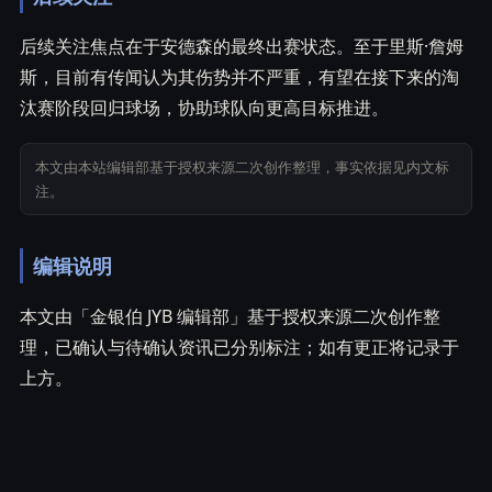
后续关注焦点在于安德森的最终出赛状态。至于里斯·詹姆
斯，目前有传闻认为其伤势并不严重，有望在接下来的淘
汰赛阶段回归球场，协助球队向更高目标推进。
本文由本站编辑部基于授权来源二次创作整理，事实依据见内文标
注。
编辑说明
本文由「金银伯 JYB 编辑部」基于授权来源二次创作整
理，已确认与待确认资讯已分别标注；如有更正将记录于
上方。