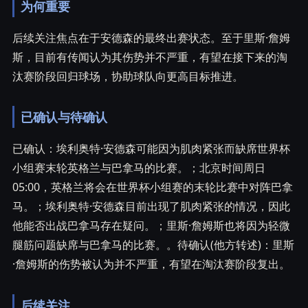
为何重要
后续关注焦点在于安德森的最终出赛状态。至于里斯·詹姆
斯，目前有传闻认为其伤势并不严重，有望在接下来的淘
汰赛阶段回归球场，协助球队向更高目标推进。
已确认与待确认
已确认：埃利奥特·安德森可能因为肌肉紧张而缺席世界杯
小组赛末轮英格兰与巴拿马的比赛。；北京时间周日
05:00，英格兰将会在世界杯小组赛的末轮比赛中对阵巴拿
马。；埃利奥特·安德森目前出现了肌肉紧张的情况，因此
他能否出战巴拿马存在疑问。；里斯·詹姆斯也将因为轻微
腿筋问题缺席与巴拿马的比赛。。待确认(他方转述)：里斯
·詹姆斯的伤势被认为并不严重，有望在淘汰赛阶段复出。
后续关注