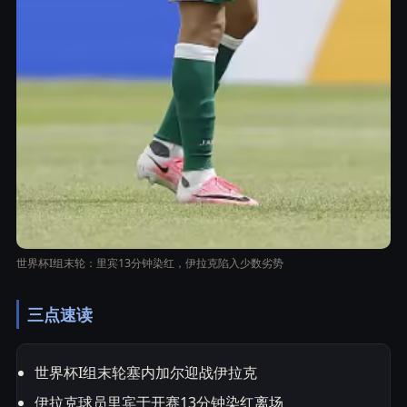
世界杯I组末轮：里宾13分钟染红，伊拉克陷入少数劣势
三点速读
世界杯I组末轮塞内加尔迎战伊拉克
伊拉克球员里宾于开赛13分钟染红离场