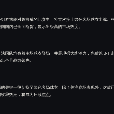
组赛末轮对阵挪威的比赛中，将首次换上绿色客场球衣出战。根据
法国国内已全面断货，显示出极高的市场热度。
法国队均身着主场球衣登场，并展现强大统治力，先后以 3-1 击败
态出色且战绩领先。
威的关键一役切换至绿色客场球衣，除了关注赛场表现外，这款
的收藏热潮，将成为后续焦点。