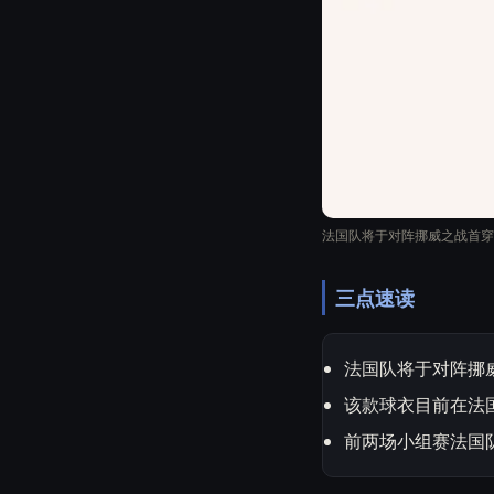
法国队将于对阵挪威之战首穿
三点速读
法国队将于对阵挪
该款球衣目前在法
前两场小组赛法国