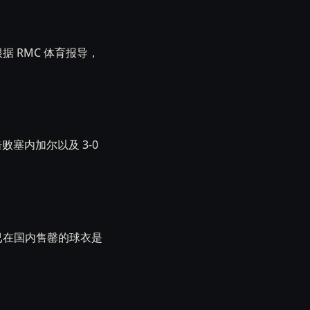
 RMC 体育报导，
塞内加尔以及 3-0
已在国内售罄的球衣是