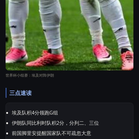
世界杯小组赛：埃及对阵伊朗
三点速读
埃及队积4分领跑G组
伊朗队同比利时队积2分，分列二、三位
前国脚里安提醒国家队不可疏忽大意