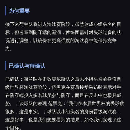
为何重要
接下来荷兰队将进入淘汰赛阶段，虽然达成小组头名的目
标，但考量到防守端的漏洞，教练团需针对失球过多的状
况进行调整，以确保在更高强度的淘汰赛中能保持竞争
力。
已确认与待确认
已确认：荷兰队在击败突尼斯队之后以小组头名的身份晋
级世界杯淘汰赛阶段，范黑克在赛后接受采访时表示对手
在防守端投入多名球员参与防守，而且在反击中也极具威
胁。；谈球队的表现 范黑克：“我们在本届世界杯的丢球数
很多，这是事实。；球队以小组头名的身份晋级淘汰赛，
这是好事，也是我们想要看到的结果，如今我们实现了这
个目标。