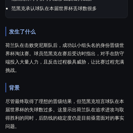
范黑克承认球队在本届世界杯丢球数很多
发生了什么
荷兰队在击败突尼斯队后，成功以小组头名的身份晋级世
界杯淘汰赛。球员范黑克在赛后受访时指出，对手在防守
端投入大量人力，且反击过程极具威胁，让比赛过程充满
挑战。
背景
尽管最终取得了理想的晋级结果，但范黑克坦言球队在本
届世界杯的失球数过多。这显示出荷兰队在追求进攻与取
得胜利的同时，后防线的稳定度仍是目前亟需面对的事实
问题。