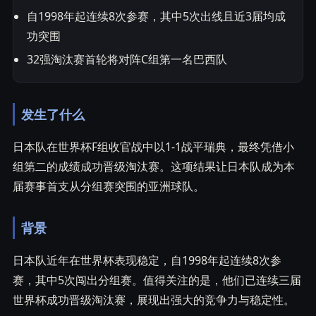
自1998年起连续8次参赛，其中5次出线且近3届均成
功突围
32强淘汰赛首轮将对阵C组第一名巴西队
发生了什么
日本队在世界杯F组收官战中以1-1战平瑞典，最终凭借小
组第二的成绩成功晋级淘汰赛。这项结果让日本队成为本
届赛事首支从分组赛突围的亚洲球队。
背景
日本队近年在世界杯表现稳定，自1998年起连续8次参
赛，其中5次闯出分组赛。值得关注的是，他们已连续三届
世界杯成功晋级淘汰赛，展现出强大的竞争力与稳定性。