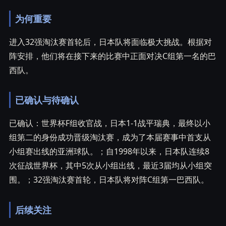
为何重要
进入32强淘汰赛首轮后，日本队将面临极大挑战。根据对
阵安排，他们将在接下来的比赛中正面对决C组第一名的巴
西队。
已确认与待确认
已确认：世界杯F组收官战，日本1-1战平瑞典，最终以小
组第二的身份成功晋级淘汰赛，成为了本届赛事中首支从
小组赛出线的亚洲球队。；自1998年以来，日本队连续8
次征战世界杯，其中5次从小组出线，最近3届均从小组突
围。；32强淘汰赛首轮，日本队将对阵C组第一巴西队。
后续关注