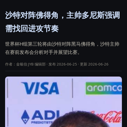
沙特对阵佛得角，主帅多尼斯强调
需找回进攻节奏
世界杯H组第三轮将由沙特对阵黑马佛得角，沙特主帅
在赛前发布会分析对手并展望比赛。
作者：金银伯 JYB 编辑部 · 发布 2026-06-25 · 更新 2026-06-26