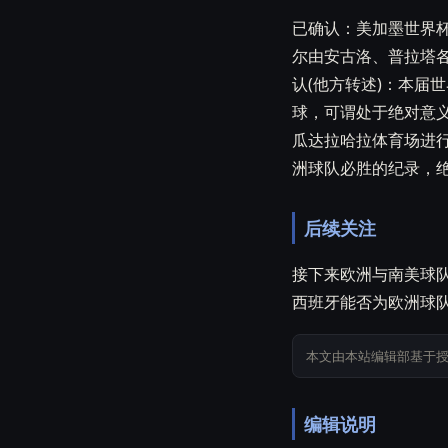
已确认：美加墨世界杯
尔由安古洛、普拉塔各
认(他方转述)：本届
球，可谓处于绝对意
瓜达拉哈拉体育场进
洲球队必胜的纪录，
后续关注
接下来欧洲与南美球
西班牙能否为欧洲球
本文由本站编辑部基于
编辑说明