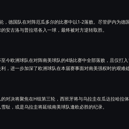
轮，德国队在对阵厄瓜多尔的比赛中以1-2落败。尽管萨内为德
尔的安古洛与普拉塔各入一球，最终被对方逆转取胜。
至今欧洲球队在对阵南美球队的4场比赛中全部落败，且仅打入
失利，进一步加深了欧洲球队在本届赛事面对南美强权时的艰难
队的对决将聚焦在H组第三轮，西班牙将与乌拉圭在瓜达拉哈拉
队雪耻，或是乌拉圭将延续南美球队逢欧必胜的纪录。