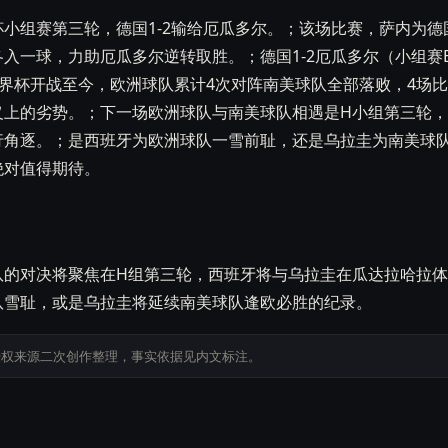
小组赛第三轮，德国1-2输给厄瓜多尔。；该场比赛，萨内为
入一球，力助厄瓜多尔逆转取胜。；德国1-2厄瓜多尔（小组赛
世界杯开战至今，欧洲球队累计4次对阵南美球队全部落败，4场比
义上的劣势。；下一场欧洲球队与南美球队相遇是H小组第三轮
行角逐。；是西班牙为欧洲球队一雪前耻，还是乌拉圭为南美球
绝对值得期待。
队的对决将聚焦在H组第三轮，西班牙将与乌拉圭在瓜达拉哈拉
队雪耻，或是乌拉圭将延续南美球队逢欧必胜的纪录。
授权来源二次创作整理，事实依据见内文标注。