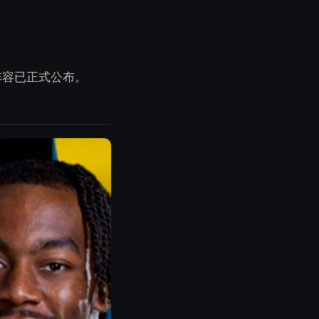
阵容已正式公布。