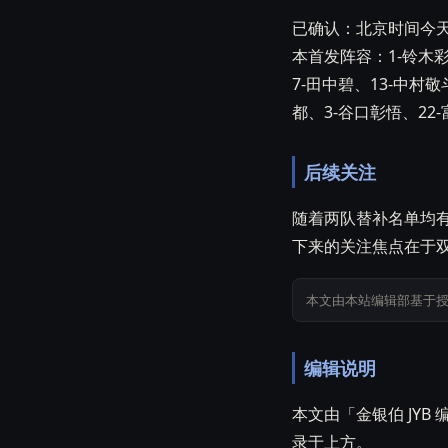
已确认：北京时间今天
本首发阵容：1-铃木彩
7-田中碧、13-中村
都、3-谷口彰悟、22-
后续关注
随着两队替补名单均
下来的关注焦点在于
本文由本站编辑部基于
编辑说明
本文由「金银伯 JY
录于上方。