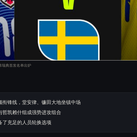
阵瑞典首发名单出炉
领衔锋线，堂安律、镰田大地坐镇中场
与哲凯赖什组成强势进攻组合
备了充足的人员轮换选项