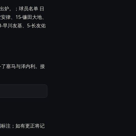
出炉。；球员名单 日
堂安律、15-镰田大地、
3-早川友基、5-长友佑
备了塞马与泽内利。接
别标注；如有更正将记