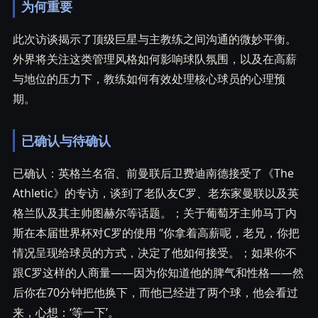
为何重要
此次访谈揭示了顶级巨星与主教练之间沟通的微妙平衡。
外界将关注这类管理风格如何影响球队氛围，以及在高薪
与地位的压力下，教练如何有效处理核心球员的心理预
期。
已确认与待确认
已确认：英格兰名宿、前曼联后卫费迪南德接受了《The
Athletic》的专访，谈到了老队友C罗、老东家曼联以及英
格兰队及其主帅图赫尔等话题。；关于葡萄牙主帅马丁内
斯在本届世界杯对C罗的使用 “你拿着高薪呢，老兄，你把
情况呈现给球员的方式，决定了他如何接受。；如果你不
跟C罗这样的人商量——因为你知道他的脾气和性格——然
后你在70分钟把他换下，而他已经进了两个球，他会看过
来，心想：‘等一下’。