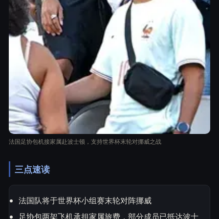
法国足协包机接家属赴波士顿，支持世界杯末轮对挪威之战
三点速读
法国队将于世界杯小组赛末轮对阵挪威
足协包两架飞机承担家属旅费，部分成员已抵达波士