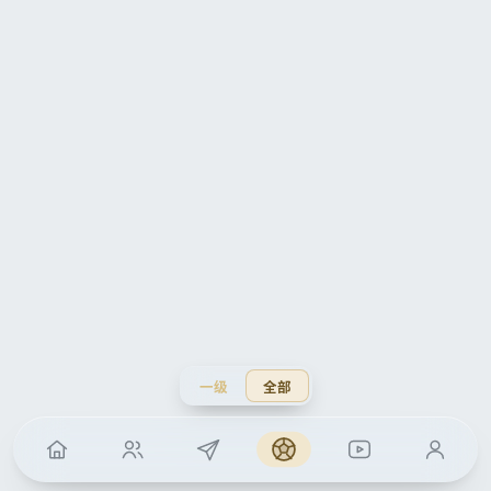
一级
全部
—
-
—
-